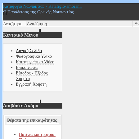
Καταφύγιο Ναυπακτίας - Katafigio-amorani.
Ο Παράδεισος της Ορεινής Ναυπακτίας
Αναζήτηση...
Κεντρικό Μενού
Αρχική Σελίδα
Φωτογραφικό Υλικό
Καταφυγιώτικα Video
Επικοινωνία
Είσοδος - Έξοδος
Χρήστη
Εγγραφή Χρήστη
Διαβάστε Ακόμα
Θέματα της επικαιρότητας
Πατίνια και τροχαία: