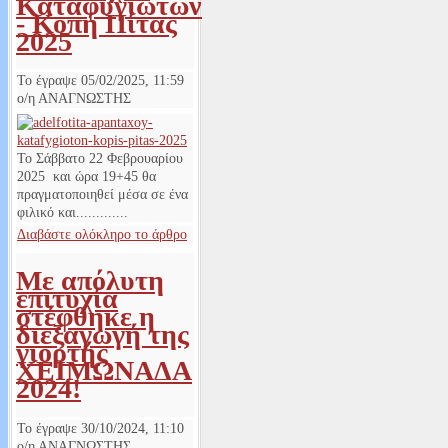
Καταφυγιωτών
- Κοπή Πίτας
2025
Το έγραψε
05/02/2025, 11:59
ο/η
ΑΝΑΓΝΩΣΤΗΣ
Το Σάββατο 22 Φεβρουαρίου
2025 και ώρα 19+45 θα
πραγματοποιηθεί μέσα σε ένα
φιλικό και.............
Διαβάστε ολόκληρο το άρθρο
Με απόλυτη
επιτυχία
στέφθηκε η
διεξαγωγή της
γιορτής
ΧΕΙΜΩΝΑΔΑ
2024!
Το έγραψε
30/10/2024, 11:10
ο/η
ΑΝΑΓΝΩΣΤΗΣ