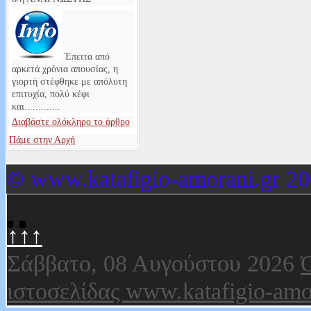
Έπειτα από
αρκετά χρόνια απουσίας, η
γιορτή στέφθηκε με απόλυτη
επιτυχία, πολύ κέφι
και.............
Διαβάστε ολόκληρο το άρθρο
Πάμε στην Αρχή
© www.katafigio-amorani.gr 20
↑↑↑
Σάββατο, 08 Αυγούστου 2026
Ό
ιστοσελίδας www.katafigio-amo