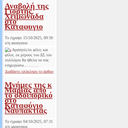
Αναβολή της
Γιορτής
Χειμωνάδα
στο
Καταφυγιο
Το έγραψε
15/10/2025, 09:50
ο/η
anonymos
Αγαπητές/οι φίλες και
φίλοι, εκ μέρους του ΔΣ του
συλλόγου θα ήθελα να σας
ενημερώσω.............
Διαβάστε ολόκληρο το άρθρο
Μνήμες της κ
Μαρίας από
το οδοιπορικό
στο
Καταφύγιο
Ναυπακτίας
Το έγραψε
04/10/2025, 07:31
ο/η
anonymos