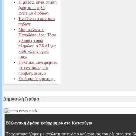
Η μπέσα, είναι στάση
ζωής με υψηλό
αντίτιμο διοδίων.
Ένα Ένα τα ποντίκια
πηδάνε
Μας τρέλανε ο
Παπαδόπουλος: Τόσο
χιλιάδες ευρώ
πληρώνει ο ΣΚΑΪ για
κάθε «Στην υγειά
μας»
Πολιτικά μαγειρέματα
με ενστάσεις και
προβληματισμό
Επίδομα θέρμανσης:
Αυτοί είναι οι
δικαιούχοι – Δείτε
ΕΔΩ πόσα χρήματα
Δημοφιλή Άρθρα
θα εισπράξετε
Αυτά είναι τα
επιδόματα που δεν
μπορεί να κατάσχει η
Εφορία
Εθελοντική Δράση καθαρισμού στο Καταφύγιο
Δώρο Χριστουγέννων:
Πατήστε ΕΔΩ για να
Πραγματοποιήθηκε με απόλυτη επιτυχία ο καθαρισμός του ρέματος στο Κ