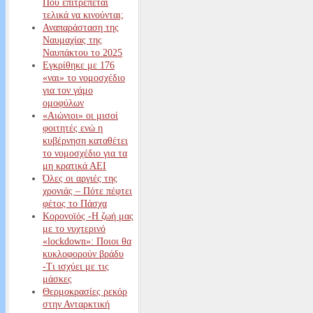
Πού επιτρέπεται
τελικά να κινούνται;
Αναπαράσταση της
Ναυμαχίας της
Ναυπάκτου το 2025
Εγκρίθηκε με 176
«ναι» το νομοσχέδιο
για τον γάμο
ομοφύλων
«Αιώνιοι» οι μισοί
φοιτητές ενώ η
κυβέρνηση καταθέτει
το νομοσχέδιο για τα
μη κρατικά ΑΕΙ
Όλες οι αργιές της
χρονιάς – Πότε πέφτει
φέτος το Πάσχα
Κορονοϊός -Η ζωή μας
με το νυχτερινό
«lockdown»: Ποιοι θα
κυκλοφορούν βράδυ
-Τι ισχύει με τις
μάσκες
Θερμοκρασίες ρεκόρ
στην Ανταρκτική