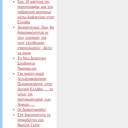
Σοκ: Η μάστιγα της
πορνογραφίας και του
εκβιασμού ανηλίκων
μέσω διαδικτύου στην
Ελλάδα
Ασφαλιστικό: Πώς θα
διαμορφώνονται οι
νέες εισφορές για
τους ελεύθερους
επαγγελματίες -Δείτε
τα ποσά
Το Νεο Δημοτικο
Συμβουλιο
Ναυπακτιας
Για πρώτη φορά
Αιτωλοακάρνανας
Περιφερειάρχης στην
Δυτική Ελλάδα .... το
τέλος της
παντοκρατορίας των
Αχαιών ....
Οι Διακονιαρηδες
Στη δημοσιότητα το
ψηφοδέλτιο του
Βασίλη Γκίζα