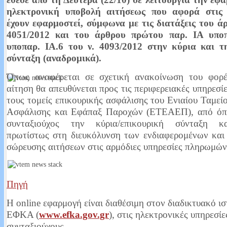
ηλεκτρονική υποβολή αιτήσεως που αφορά στις 
Έχω μάτια και βλέπω. Σοκάρουν τα στοιχεία από την μεταδημότευση 
έχουν εφαρμοστεί, σύμφωνα με τις διατάξεις του άρ
Στις τελευταίες βουλευτικές εκλογές 307 ήταν οι εγγεγραμμένοι στους ε
4051/2012 και του άρθρου πρώτου παρ. ΙΑ υποπ
Σύμφωνα με τις τελευταίες μεταδημοτεύσεις έφτασαν περίπου τους 340. 
υποπαρ. ΙΑ.6 του ν. 4093/2012 στην κύρια και τ
Read More...
σύνταξη (αναδρομικά).
Όπως αναφέρεται σε σχετική ανακοίνωση του φορ
αίτηση θα απευθύνεται προς τις περιφερειακές υπηρεσ
Που είναι οι εικόνες οεο;
τους τομείς επικουρικής ασφάλισης του Ενιαίου Ταμεί
Ασφάλισης και Εφάπαξ Παροχών (ΕΤΕΑΕΠ), από όπ
Καυτή πατάτα που κανένας δεν τη αγγίζει και κανένας δεν παίρνει θέση. Ο
συνταξιούχος την κύρια/επικουρική σύνταξη κ
ασχολούνται δεν μιλάνε δημοσίως βλέπετε πάνω από όλα οι δημόσιες σ
πρωτίστως στη διευκόλυνση των ενδιαφερομένων και
Read More...
σώρευσης αιτήσεων στις αρμόδιες υπηρεσίες πληρωμών
Πηγή
Ως πότε θα πληρώνουμε την ΔΕΥΑΝ;
Η online εφαρμογή είναι διαθέσιμη στον διαδικτυακό ι
Μια επιστολή που πέρασε στα ψιλά εν μέσω κρίσης, η ανάλυση του Παν
καταλληλότητα του νερού στα χωριά της Ορεινής Ναυπακτίας, η αγανάκτ
ΕΦΚΑ (
www.efka.gov.gr
), στις ηλεκτρονικές υπηρεσίε
συνταξιούχους.