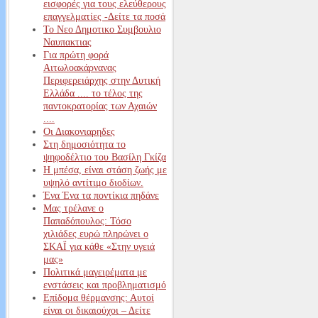
εισφορές για τους ελεύθερους
επαγγελματίες -Δείτε τα ποσά
Το Νεο Δημοτικο Συμβουλιο
Ναυπακτιας
Για πρώτη φορά
Αιτωλοακάρνανας
Περιφερειάρχης στην Δυτική
Ελλάδα .... το τέλος της
παντοκρατορίας των Αχαιών
....
Οι Διακονιαρηδες
Στη δημοσιότητα το
ψηφοδέλτιο του Βασίλη Γκίζα
Η μπέσα, είναι στάση ζωής με
υψηλό αντίτιμο διοδίων.
Ένα Ένα τα ποντίκια πηδάνε
Μας τρέλανε ο
Παπαδόπουλος: Τόσο
χιλιάδες ευρώ πληρώνει ο
ΣΚΑΪ για κάθε «Στην υγειά
μας»
Πολιτικά μαγειρέματα με
ενστάσεις και προβληματισμό
Επίδομα θέρμανσης: Αυτοί
είναι οι δικαιούχοι – Δείτε