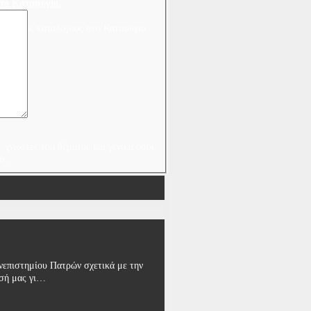
στο Καταφύγιο.
κλογικούς καταλόγους στο Καταφύγιο.
Είναι…
ι γνώστες του θέματος και γενικά όσοι
χέσ…
επιστημίου Πατρών σχετικά με την
ησή μας γι…