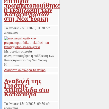
επιτυχία
πραγματοποιήθηκε
η εκδήλωση των
Καταφυγιωτών
στη Νέα Υόρκη
Το έγραψε
22/10/2025, 11:30
ο/η
anonymos
Με μεγάλη επιτυχία
πραγματοποιήθηκε η εκδήλωση των
Καταφυγιωτών στη Νέα Υόρκη .
Η.............
Διαβάστε ολόκληρο το άρθρο
Αναβολή της
Γιορτής
Χειμωνάδα στο
Καταφυγιο
Το έγραψε
15/10/2025, 09:50
ο/η
anonymos