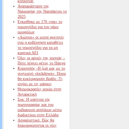
κινούνται;
Αναπαράσταση της
Ναυμαχίας της Ναυπάκτου το
2025
Εγκρίθηκε με 176 «ναι» το
νομοσχέδιο για τον γάμο
ομοφύλων
«Αιώνιοι» οι μισοί φοιτητές
ενώ η κυβέρνηση καταθέτει
το νομοσχέδιο για τα μη
κρατικά ΑΕΙ
Όλες οι αργιές της χρονιάς –
Πότε πέφτει φέτος το Πάσχα
Κορονοϊός -Η ζωή μας με το
νυχτερινό «lockdown»: Ποιοι
θα κυκλοφορούν βράδυ -Τι
ισχύει με τις μάσκες
Θερμοκρασίες ρεκόρ στην
Ανταρκτική
Σοκ: Η μάστιγα της
πορνογραφίας και του
εκβιασμού ανηλίκων μέσω
διαδικτύου στην Ελλάδα
Ασφαλιστικό: Πώς θα
διαμορφώνονται οι νέες