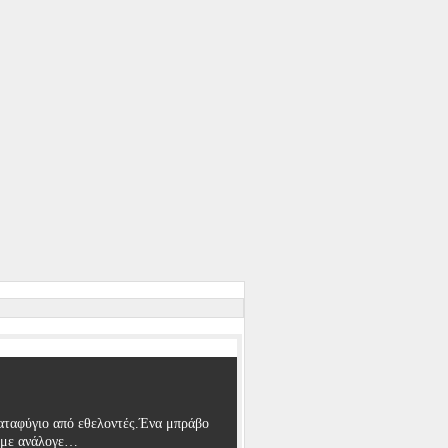
αταφύγιο από εθελοντές.Ένα μπράβο
ουμε ανάλογε…