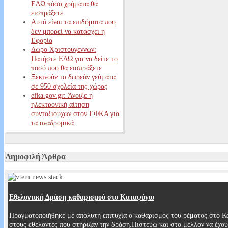
ΕΔΩ πόσα χρήματα θα
εισπράξετε
Αυτά είναι τα επιδόματα που
δεν μπορεί να κατάσχει η
Εφορία
Δώρο Χριστουγέννων:
Πατήστε ΕΔΩ για να δείτε το
ποσό που θα εισπράξετε
Ξεκινούν τα δωρεάν γεύματα
σε 950 σχολεία της χώρας
efka.gov.gr: Άνοιξε η
ηλεκτρονική αίτηση
συνταξιούχων στον ΕΦΚΑ για
τα αναδρομικά
More Articles...
Δημοφιλή Άρθρα
Εθελοντική Δράση καθαρισμού στο Καταφύγιο
Πραγματοποιήθηκε με απόλυτη επιτυχία ο καθαρισμός του ρέματος στο Κ
στους εθελοντές που στήριξαν την δράση.Πιστεύω και στο μέλλον να έχ