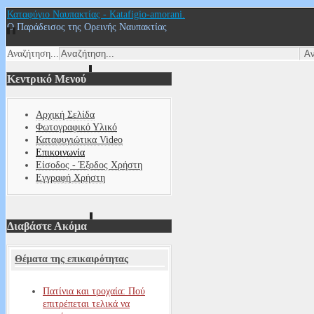
Καταφύγιο Ναυπακτίας - Katafigio-amorani.
Ο Παράδεισος της Ορεινής Ναυπακτίας
Αναζήτηση...
Κεντρικό Μενού
Αρχική Σελίδα
Φωτογραφικό Υλικό
Καταφυγιώτικα Video
Επικοινωνία
Είσοδος - Έξοδος Χρήστη
Εγγραφή Χρήστη
Διαβάστε Ακόμα
Θέματα της επικαιρότητας
Πατίνια και τροχαία: Πού
επιτρέπεται τελικά να