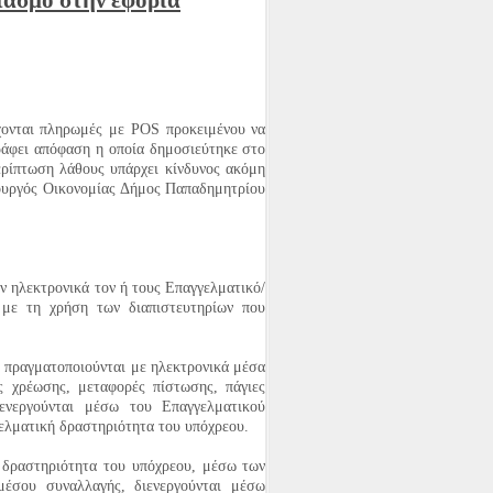
ιασμό στην εφορία
ίτη
νε το 1870. Γιατρός στο επάγγελμα και
άδα κα…
έχονται πληρωμές με POS προκειμένου να
ράφει απόφαση η οποία δημοσιεύτηκε στο
περίπτωση λάθους υπάρχει κίνδυνος ακόμη
ουργός Οικονομίας Δήμος Παπαδημητρίου
στο Καταφύγιο.
κλογικούς καταλόγους στο Καταφύγιο.
ν ηλεκτρονικά τον ή τους Επαγγελματικό/
Είναι…
με τη χρήση των διαπιστευτηρίων που
 πραγματοποιούνται με ηλεκτρονικά μέσα
ς χρέωσης, μεταφορές πίστωσης, πάγιες
ενεργούνται μέσω του Επαγγελματικού
ελματική δραστηριότητα του υπόχρεου.
ή δραστηριότητα του υπόχρεου, μέσω των
ι γνώστες του θέματος και γενικά όσοι
έσου συναλλαγής, διενεργούνται μέσω
χέσ…