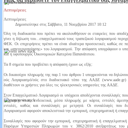
Πώς θα δηλώσετε τον επαγγελματικό σας λογαρ
Λεπτομέρειες
Αυτή είναι η κουλτούρα μας; Το αρχοντικό του Τριαντάφυλλου Αμοραν
Λεπτομέρειες
Ο Αμορανίτης, Τριαντάφυλλος γεννήθηκε στην Αμόρανη το 1808 και πέθα
Δημοσιεύτηκε στις Σάββατο, 11 Νοεμβρίου 2017 10:12
αγωνιστής του 1821.Πολέμησε σε πολλές μάχες κυρίως στη Στερεά Ελλ
Όλη τη διαδικασία που πρέπει να ακολουθήσουν οι εταιρείες που αποδ
Read More...
γίνει η δήλωση του...
επαγγελματικού τους τραπεζικού λογαριασμού περιγ
ΦΕΚ. Οι επιχειρήσεις πρέπει να είναι ιδιαίτερα προσεκτικές καθώς σε 
και «απενεργοποίησης» του λογαριασμού. Την απόφαση υπογράφουν ο υπ
και η υφυπουργός Οικονομικών Κατερίνα Παπανάτσιου.
Έχω μάτια και βλέπω. Σοκάρουν τα στοιχεία από την μεταδημότευση 
Τα 8 σημεία που προβλέπει η απόφαση έχουν ως εξής:
Στις τελευταίες βουλευτικές εκλογές 307 ήταν οι εγγεγραμμένοι στους ε
Οι δικαιούχοι πληρωμής της παρ.1 του άρθρου 1 υποχρεούνται να δηλώνου
Σύμφωνα με τις τελευταίες μεταδημοτεύσεις έφτασαν περίπου τους 340. 
ούς Λογαριασμό/ούς στο διαδικτυακό τόπο της ΑΑΔΕ (www.aade.gr) 
διαθέτουν οι χρήστες για όλες τις ηλεκτρονικές υπηρεσίες της ΑΑΔΕ.
Read More...
Στον Επαγγελματικό Λογαριασμό οι υπόχρεοι αποδέχονται συναλλαγές που
πληρωμής όπως, ενδεικτικά, μέσα πληρωμής με κάρτα, εντολές άμεση
εντολές, καθώς και συναλλαγές με μετρητά. Οι συναλλαγές που δι
Λογαριασμού αφορούν αποκλειστικά την εμπορική, επιχειρηματική ή επαγγ
Που είναι οι εικόνες οεο;
Συναλλαγές που αφορούν την εμπορική, επιχειρηματική ή επαγγελματικ
Καυτή πατάτα που κανένας δεν τη αγγίζει και κανένας δεν παίρνει θέση. Ο
Παρόχων Υπηρεσιών Πληρωμών του ν. 3862/2010 ανεξαρτήτως του μ
ασχολούνται δεν μιλάνε δημοσίως βλέπετε πάνω από όλα οι δημόσιες σ