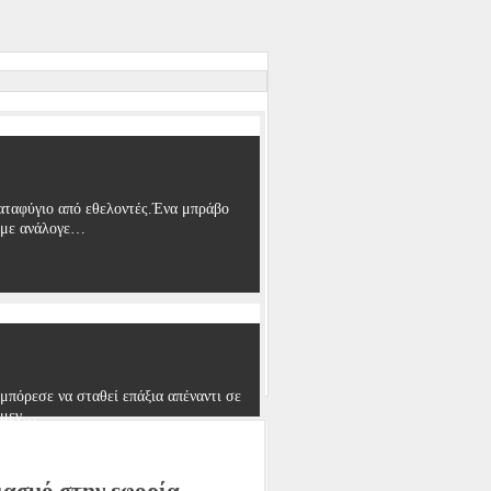
αταφύγιο από εθελοντές.Ένα μπράβο
ουμε ανάλογε…
μπόρεσε να σταθεί επάξια απέναντι σε
α μεγ…