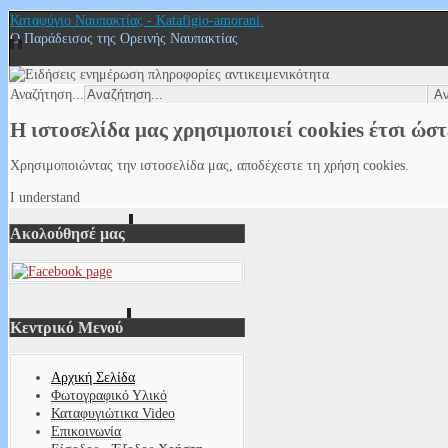
Καταφύγιο Ναυπακτίας - Katafigio-amorani.
Ο Παράδεισος της Ορεινής Ναυπακτίας
Αναζήτηση...
Η ιστοσελίδα μας χρησιμοποιεί cookies έτσι ώσ
Χρησιμοποιώντας την ιστοσελίδα μας, αποδέχεστε τη χρήση cookies.
I understand
Ακολούθησέ μας
Κεντρικό Μενού
Αρχική Σελίδα
Φωτογραφικό Υλικό
Καταφυγιώτικα Video
Επικοινωνία