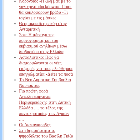
Κορονοϊός -Η ζωή μας με το
νυχτερινό «lockdown»: Ποιοι
θα κυκλοφορούν βράδυ -Τι
ισχύει με τις μάσκες
Θερμοκρασίες ρεκόρ στην
Ανταρκτική
Σοκ: Η μάστιγα της
πορνογραφίας και του
εκβιασμού ανηλίκων μέσω
διαδικτύου στην Ελλάδα
Ασφαλιστικό: Πώς θα
διαμορφώνονται οι νέες
εισφορές για τους ελεύθερους
επαγγελματίες -Δείτε τα ποσά
Το Νεο Δημοτικο Συμβουλιο
Ναυπακτιας
Για πρώτη φορά
Αιτωλοακάρνανας
Περιφερειάρχης στην Δυτική
Ελλάδα .... το τέλος της
παντοκρατορίας των Αχαιών
....
Οι Διακονιαρηδες
Στη δημοσιότητα το
ψηφοδέλτιο του Βασίλη Γκίζα