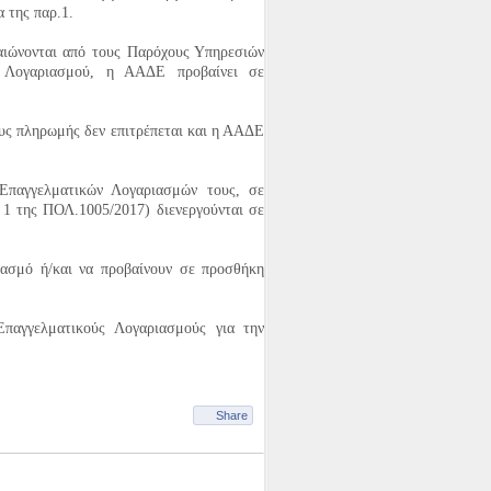
 της παρ.1.
αιώνονται από τους Παρόχους Υπηρεσιών
 Λογαριασμού, η ΑΑΔΕ προβαίνει σε
υς πληρωμής δεν επιτρέπεται και η ΑΑΔΕ
επιστημίου Πατρών σχετικά με την
ησή μας γι…
Επαγγελματικών Λογαριασμών τους, σε
 1 της ΠΟΛ.1005/2017) διενεργούνται σε
ιασμό ή/και να προβαίνουν σε προσθήκη
παγγελματικούς Λογαριασμούς για την
Share