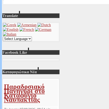
Translate
Facebook Like
Καταφυγιώτικα Νέα
Παραδοσιακό
Πανηγύρι στο
Καταφύγιο
Ναυπακτίας