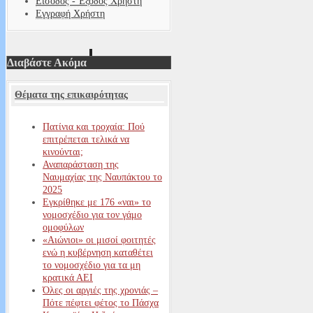
Είσοδος - Έξοδος Χρήστη
Εγγραφή Χρήστη
Διαβάστε Ακόμα
Θέματα της επικαιρότητας
Πατίνια και τροχαία: Πού
επιτρέπεται τελικά να
κινούνται;
Αναπαράσταση της
Ναυμαχίας της Ναυπάκτου το
2025
Εγκρίθηκε με 176 «ναι» το
νομοσχέδιο για τον γάμο
ομοφύλων
«Αιώνιοι» οι μισοί φοιτητές
ενώ η κυβέρνηση καταθέτει
το νομοσχέδιο για τα μη
κρατικά ΑΕΙ
Όλες οι αργιές της χρονιάς –
Πότε πέφτει φέτος το Πάσχα