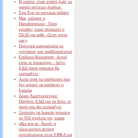
Η μπέσα, είναι στάση ζωής με
υψηλό αντίτιμο διοδίων.
Ένα Ένα τα ποντίκια πηδάνε
Μας τρέλανε ο
Παπαδόπουλος: Τόσο
χιλιάδες ευρώ πληρώνει ο
ΣΚΑΪ για κάθε «Στην υγειά
μας»
Πολιτικά μαγειρέματα με
ενστάσεις και προβληματισμό
Επίδομα θέρμανσης: Αυτοί
είναι οι δικαιούχοι – Δείτε
ΕΔΩ πόσα χρήματα θα
εισπράξετε
Αυτά είναι τα επιδόματα που
δεν μπορεί να κατάσχει η
Εφορία
Δώρο Χριστουγέννων:
Πατήστε ΕΔΩ για να δείτε το
ποσό που θα εισπράξετε
Ξεκινούν τα δωρεάν γεύματα
σε 950 σχολεία της χώρας
efka.gov.gr: Άνοιξε η
ηλεκτρονική αίτηση
συνταξιούχων στον ΕΦΚΑ για