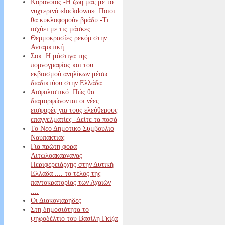
Κορονοϊός -Η ζωή μας με το
νυχτερινό «lockdown»: Ποιοι
θα κυκλοφορούν βράδυ -Τι
ισχύει με τις μάσκες
Θερμοκρασίες ρεκόρ στην
Ανταρκτική
Σοκ: Η μάστιγα της
πορνογραφίας και του
εκβιασμού ανηλίκων μέσω
διαδικτύου στην Ελλάδα
Ασφαλιστικό: Πώς θα
διαμορφώνονται οι νέες
εισφορές για τους ελεύθερους
επαγγελματίες -Δείτε τα ποσά
Το Νεο Δημοτικο Συμβουλιο
Ναυπακτιας
Για πρώτη φορά
Αιτωλοακάρνανας
Περιφερειάρχης στην Δυτική
Ελλάδα .... το τέλος της
παντοκρατορίας των Αχαιών
....
Οι Διακονιαρηδες
Στη δημοσιότητα το
ψηφοδέλτιο του Βασίλη Γκίζα