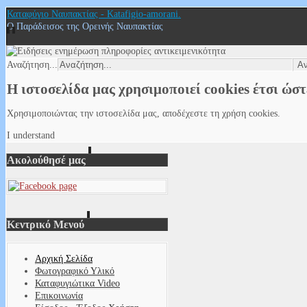
Καταφύγιο Ναυπακτίας - Katafigio-amorani.
Ο Παράδεισος της Ορεινής Ναυπακτίας
Αναζήτηση...
Η ιστοσελίδα μας χρησιμοποιεί cookies έτσι ώσ
Χρησιμοποιώντας την ιστοσελίδα μας, αποδέχεστε τη χρήση cookies.
I understand
Ακολούθησέ μας
Κεντρικό Μενού
Αρχική Σελίδα
Φωτογραφικό Υλικό
Καταφυγιώτικα Video
Επικοινωνία