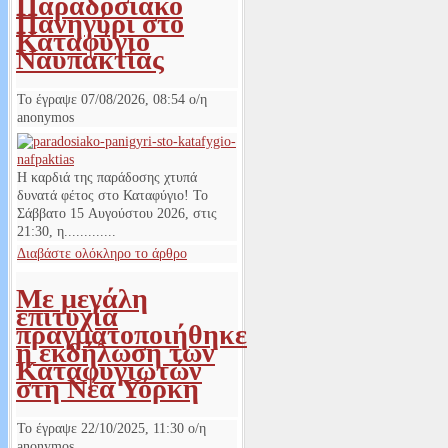
Παραδοσιακό
Πανηγύρι στο
Καταφύγιο
Ναυπακτίας
Το έγραψε
07/08/2026, 08:54
ο/η
anonymos
Η καρδιά της παράδοσης χτυπά
δυνατά φέτος στο Καταφύγιο! Το
Σάββατο 15 Αυγούστου 2026, στις
21:30, η.............
Διαβάστε ολόκληρο το άρθρο
Με μεγάλη
επιτυχία
πραγματοποιήθηκε
η εκδήλωση των
Καταφυγιωτών
στη Νέα Υόρκη
Το έγραψε
22/10/2025, 11:30
ο/η
anonymos