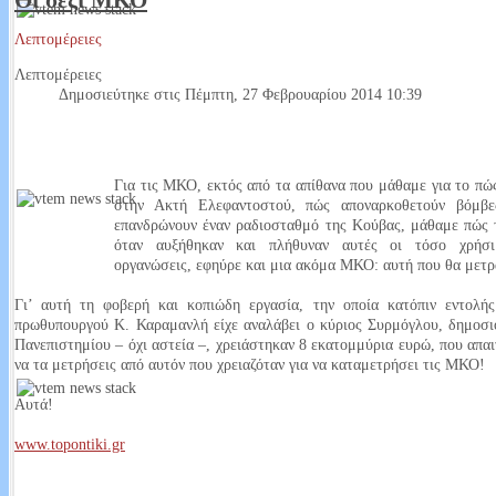
Οι σέξι ΜΚΟ
Λεπτομέρειες
Αυτή είναι η κουλτούρα μας; Το αρχοντικό του Τριαντάφυλλου Αμοραν
Λεπτομέρειες
Ο Αμορανίτης, Τριαντάφυλλος γεννήθηκε στην Αμόρανη το 1808 και πέθα
Δημοσιεύτηκε στις Πέμπτη, 27 Φεβρουαρίου 2014 10:39
αγωνιστής του 1821.Πολέμησε σε πολλές μάχες κυρίως στη Στερεά Ελλ
Read More...
Για τις ΜΚΟ, εκτός από τα απίθανα που μάθαμε για το πώ
στην Ακτή Ελεφαντοστού, πώς αποναρκοθετούν βόμβ
επανδρώνουν έναν ραδιοσταθμό της Κούβας, μάθαμε πώς τ
Έχω μάτια και βλέπω. Σοκάρουν τα στοιχεία από την μεταδημότευση 
όταν αυξήθηκαν και πλήθυναν αυτές οι τόσο χρήσιμ
οργανώσεις, εφηύρε και μια ακόμα ΜΚΟ: αυτή που θα μετρά
Στις τελευταίες βουλευτικές εκλογές 307 ήταν οι εγγεγραμμένοι στους ε
Σύμφωνα με τις τελευταίες μεταδημοτεύσεις έφτασαν περίπου τους 340. 
Γι’ αυτή τη φοβερή και κοπιώδη εργασία, την οποία κατόπιν εντολή
πρωθυπουργού Κ. Καραμανλή είχε αναλάβει ο κύριος Συρμόγλου, δημοσι
Read More...
Πανεπιστημίου – όχι αστεία –, χρειάστηκαν 8 εκατομμύρια ευρώ, που απα
να τα μετρήσεις από αυτόν που χρειαζόταν για να καταμετρήσει τις ΜΚΟ!
Αυτά!
Που είναι οι εικόνες οεο;
www.topontiki.gr
Καυτή πατάτα που κανένας δεν τη αγγίζει και κανένας δεν παίρνει θέση. Ο
ασχολούνται δεν μιλάνε δημοσίως βλέπετε πάνω από όλα οι δημόσιες σ