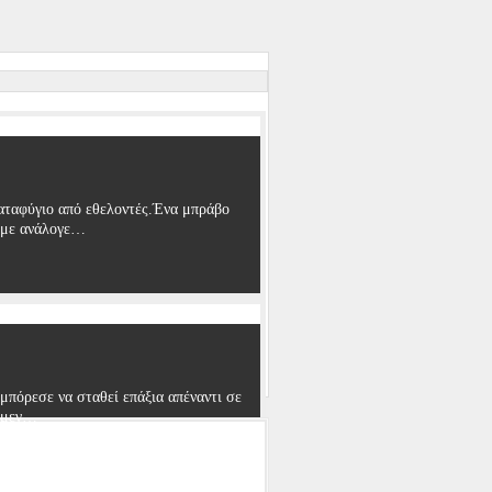
αταφύγιο από εθελοντές.Ένα μπράβο
ουμε ανάλογε…
μπόρεσε να σταθεί επάξια απέναντι σε
α μεγ…