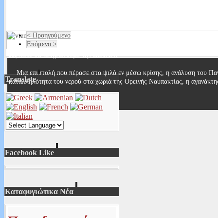
Read More...
< Προηγούμενο
Επόμενο >
Ως πότε θα πληρώνουμε την ΔΕΥΑΝ;
Μια επιστολή που πέρασε στα ψιλά εν μέσω κρίσης, η ανάλυση του Παν
Translate
καταλληλότητα του νερού στα χωριά της Ορεινής Ναυπακτίας, η αγανάκτ
Read More...
Facebook Like
Καταφυγιώτικα Νέα