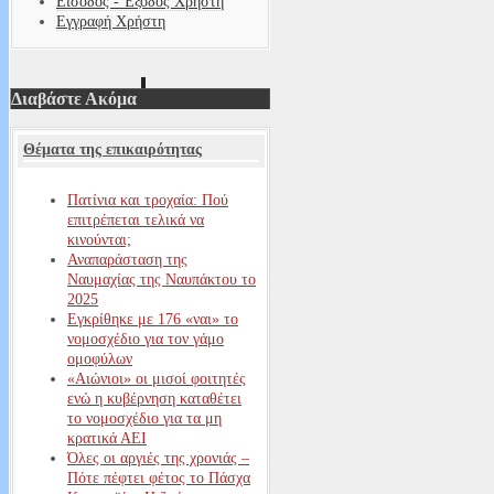
Είσοδος - Έξοδος Χρήστη
Εγγραφή Χρήστη
Διαβάστε Ακόμα
Θέματα της επικαιρότητας
Πατίνια και τροχαία: Πού
επιτρέπεται τελικά να
κινούνται;
Αναπαράσταση της
Ναυμαχίας της Ναυπάκτου το
2025
Εγκρίθηκε με 176 «ναι» το
νομοσχέδιο για τον γάμο
ομοφύλων
«Αιώνιοι» οι μισοί φοιτητές
ενώ η κυβέρνηση καταθέτει
το νομοσχέδιο για τα μη
κρατικά ΑΕΙ
Όλες οι αργιές της χρονιάς –
Πότε πέφτει φέτος το Πάσχα