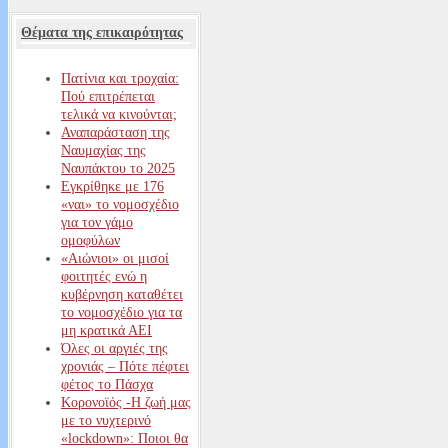
Θέματα της επικαιρότητας
Πατίνια και τροχαία:
Πού επιτρέπεται
τελικά να κινούνται;
Αναπαράσταση της
Ναυμαχίας της
Ναυπάκτου το 2025
Εγκρίθηκε με 176
«ναι» το νομοσχέδιο
για τον γάμο
ομοφύλων
«Αιώνιοι» οι μισοί
φοιτητές ενώ η
κυβέρνηση καταθέτει
το νομοσχέδιο για τα
μη κρατικά ΑΕΙ
Όλες οι αργιές της
χρονιάς – Πότε πέφτει
φέτος το Πάσχα
Κορονοϊός -Η ζωή μας
με το νυχτερινό
«lockdown»: Ποιοι θα