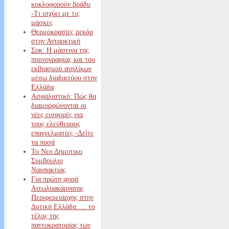
κυκλοφορούν βράδυ
-Τι ισχύει με τις
μάσκες
Θερμοκρασίες ρεκόρ
στην Ανταρκτική
Σοκ: Η μάστιγα της
πορνογραφίας και του
εκβιασμού ανηλίκων
μέσω διαδικτύου στην
Ελλάδα
Ασφαλιστικό: Πώς θα
διαμορφώνονται οι
νέες εισφορές για
τους ελεύθερους
επαγγελματίες -Δείτε
τα ποσά
Το Νεο Δημοτικο
Συμβουλιο
Ναυπακτιας
Για πρώτη φορά
Αιτωλοακάρνανας
Περιφερειάρχης στην
Δυτική Ελλάδα .... το
τέλος της
παντοκρατορίας των