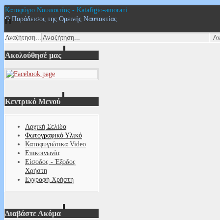
Καταφύγιο Ναυπακτίας - Katafigio-amorani.
Ο Παράδεισος της Ορεινής Ναυπακτίας
Αναζήτηση...
Ακολούθησέ μας
Κεντρικό Μενού
Αρχική Σελίδα
Φωτογραφικό Υλικό
Καταφυγιώτικα Video
Επικοινωνία
Είσοδος - Έξοδος
Χρήστη
Εγγραφή Χρήστη
Διαβάστε Ακόμα