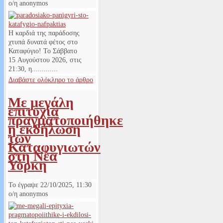
ο/η
anonymos
Η καρδιά της παράδοσης
χτυπά δυνατά φέτος στο
Καταφύγιο! Το Σάββατο
15 Αυγούστου 2026, στις
21:30, η.............
Διαβάστε ολόκληρο το άρθρο
Με μεγάλη
επιτυχία
πραγματοποιήθηκε
η εκδήλωση
των
Καταφυγιωτών
στη Νέα
Υόρκη
Το έγραψε
22/10/2025, 11:30
ο/η
anonymos