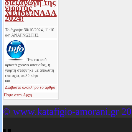
διεξαγωγή της
γιορτής
ΧΕΙΜΩΝΑΔΑ
2024!
Το έγραψε
30/10/2024, 11:10
ο/η
ΑΝΑΓΝΩΣΤΗΣ
Έπειτα από
αρκετά χρόνια απουσίας, η
γιορτή στέφθηκε με απόλυτη
επιτυχία, πολύ κέφι
και.............
Διαβάστε ολόκληρο το άρθρο
Πάμε στην Αρχή
© www.katafigio-amorani.gr 20