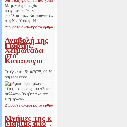
Με μεγάλη επιτυχία
πραγματοποιήθηκε η
εκδήλωση των Καταφυγιωτών
στη Νέα Υόρκη . Η.............
Διαβάστε ολόκληρο το άρθρο
Αναβολή της
Γιορτής
Χειμωνάδα
στο
Καταφυγιο
Το έγραψε
15/10/2025, 09:50
ο/η
anonymos
Αγαπητές/οι φίλες και
φίλοι, εκ μέρους του ΔΣ του
συλλόγου θα ήθελα να σας
ενημερώσω.............
Διαβάστε ολόκληρο το άρθρο
Μνήμες της κ
Μαρίας από