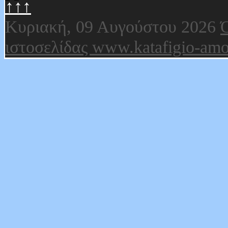
↑↑↑
Κυριακή, 09 Αυγούστου 2026
Ό
ιστοσελίδας www.katafigio-amo