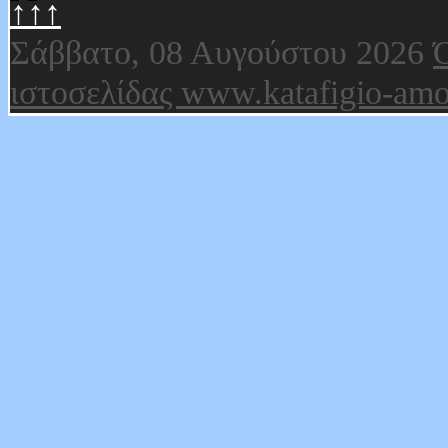
↑↑↑
Σάββατο, 08 Αυγούστου 2026
Ό
ιστοσελίδας www.katafigio-amo