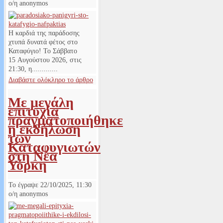
ο/η
anonymos
Η καρδιά της παράδοσης
χτυπά δυνατά φέτος στο
Καταφύγιο! Το Σάββατο
15 Αυγούστου 2026, στις
21:30, η.............
Διαβάστε ολόκληρο το άρθρο
Με μεγάλη
επιτυχία
πραγματοποιήθηκε
η εκδήλωση
των
Καταφυγιωτών
στη Νέα
Υόρκη
Το έγραψε
22/10/2025, 11:30
ο/η
anonymos