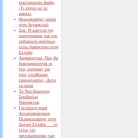
κυκλοφορούν βράδυ
-Τι ισχύει με τις
μάσκες
Θερμοκρασίες ρεκόρ
στην Ανταρκτική
Σοκ: Η μάστιγα της
πορνογραφίας και του
εκβιασμού ανηλίκων
μέσω διαδικτύου στην
Ελλάδα
Ασφαλιστικό: Πώς θα
διαμορφώνονται οι
νέες εισφορές για
τους ελεύθερους
επαγγελματίες -Δείτε
τα ποσά
Το Νεο Δημοτικο
Συμβουλιο
Ναυπακτιας
Για πρώτη φορά
Αιτωλοακάρνανας
Περιφερειάρχης στην
Δυτική Ελλάδα .... το
τέλος της
παντοκρατορίας των