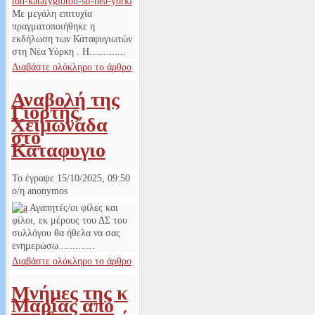
Με μεγάλη επιτυχία
πραγματοποιήθηκε η
εκδήλωση των Καταφυγιωτών
στη Νέα Υόρκη . Η.............
Διαβάστε ολόκληρο το άρθρο
Αναβολή της
Γιορτής
Χειμωνάδα
στο
Καταφυγιο
Το έγραψε
15/10/2025, 09:50
ο/η
anonymos
Αγαπητές/οι φίλες και
φίλοι, εκ μέρους του ΔΣ του
συλλόγου θα ήθελα να σας
ενημερώσω.............
Διαβάστε ολόκληρο το άρθρο
Μνήμες της κ
Μαρίας από