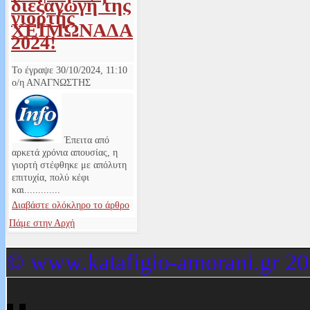
διεξαγωγή της
γιορτής
ΧΕΙΜΩΝΑΔΑ
2024!
Το έγραψε
30/10/2024, 11:10
ο/η
ΑΝΑΓΝΩΣΤΗΣ
Έπειτα από
αρκετά χρόνια απουσίας, η
γιορτή στέφθηκε με απόλυτη
επιτυχία, πολύ κέφι
και.............
Διαβάστε ολόκληρο το άρθρο
Πάμε στην Αρχή
© www.katafigio-amorani.gr 20