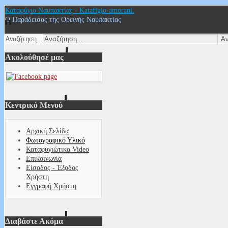
Καταφύγιο Ναυπακτίας - Katafigio-amorani.
Ο Παράδεισος της Ορεινής Ναυπακτίας
Αναζήτηση...
Ακολούθησέ μας
Κεντρικό Μενού
Αρχική Σελίδα
Φωτογραφικό Υλικό
Καταφυγιώτικα Video
Επικοινωνία
Είσοδος - Έξοδος
Χρήστη
Εγγραφή Χρήστη
Διαβάστε Ακόμα