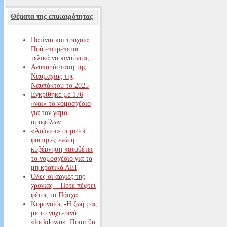
Θέματα της επικαιρότητας
Πατίνια και τροχαία:
Πού επιτρέπεται
τελικά να κινούνται;
Αναπαράσταση της
Ναυμαχίας της
Ναυπάκτου το 2025
Εγκρίθηκε με 176
«ναι» το νομοσχέδιο
για τον γάμο
ομοφύλων
«Αιώνιοι» οι μισοί
φοιτητές ενώ η
κυβέρνηση καταθέτει
το νομοσχέδιο για τα
μη κρατικά ΑΕΙ
Όλες οι αργιές της
χρονιάς – Πότε πέφτει
φέτος το Πάσχα
Κορονοϊός -Η ζωή μας
με το νυχτερινό
«lockdown»: Ποιοι θα