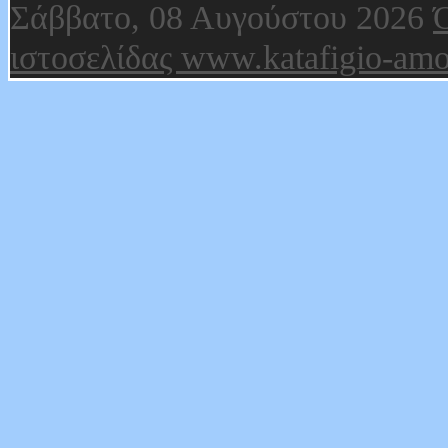
Σάββατο, 08 Αυγούστου 2026
Ό
ιστοσελίδας www.katafigio-amo