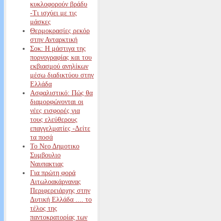
κυκλοφορούν βράδυ
-Τι ισχύει με τις
μάσκες
Θερμοκρασίες ρεκόρ
στην Ανταρκτική
Σοκ: Η μάστιγα της
πορνογραφίας και του
εκβιασμού ανηλίκων
μέσω διαδικτύου στην
Ελλάδα
Ασφαλιστικό: Πώς θα
διαμορφώνονται οι
νέες εισφορές για
τους ελεύθερους
επαγγελματίες -Δείτε
τα ποσά
Το Νεο Δημοτικο
Συμβουλιο
Ναυπακτιας
Για πρώτη φορά
Αιτωλοακάρνανας
Περιφερειάρχης στην
Δυτική Ελλάδα .... το
τέλος της
παντοκρατορίας των