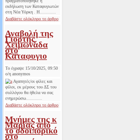
πραγματοποιήθηκε η
εκδήλωση των Καταφυγιωτών
στη Νέα Υόρκη . Η.............
Διαβάστε ολόκληρο το άρθρο
Αναβολή της
Γιορτής
Χειμωνάδα
στο
Καταφυγιο
Το έγραψε
15/10/2025, 09:50
ο/η
anonymos
Αγαπητές/οι φίλες και
φίλοι, εκ μέρους του ΔΣ του
συλλόγου θα ήθελα να σας
ενημερώσω.............
Διαβάστε ολόκληρο το άρθρο
Μνήμες της κ
Μαρίας από
το οδοιπορικό
στο