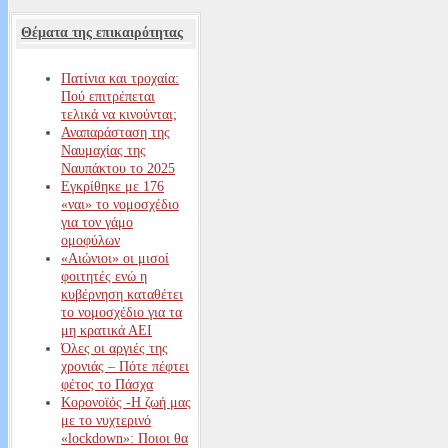
Θέματα της επικαιρότητας
Πατίνια και τροχαία:
Πού επιτρέπεται
τελικά να κινούνται;
Αναπαράσταση της
Ναυμαχίας της
Ναυπάκτου το 2025
Εγκρίθηκε με 176
«ναι» το νομοσχέδιο
για τον γάμο
ομοφύλων
«Αιώνιοι» οι μισοί
φοιτητές ενώ η
κυβέρνηση καταθέτει
το νομοσχέδιο για τα
μη κρατικά ΑΕΙ
Όλες οι αργιές της
χρονιάς – Πότε πέφτει
φέτος το Πάσχα
Κορονοϊός -Η ζωή μας
με το νυχτερινό
«lockdown»: Ποιοι θα