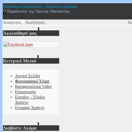
Καταφύγιο Ναυπακτίας - Katafigio-amorani.
Ο Παράδεισος της Ορεινής Ναυπακτίας
Αναζήτηση...
Ακολούθησέ μας
Κεντρικό Μενού
Αρχική Σελίδα
Φωτογραφικό Υλικό
Καταφυγιώτικα Video
Επικοινωνία
Είσοδος - Έξοδος
Χρήστη
Εγγραφή Χρήστη
Διαβάστε Ακόμα