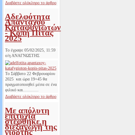
Διαβάστε ολόκληρο το άρθρο
Αδελφότητα
Απανταχού
Καταφυγιωτών
- Κοπή Πίτας
2025
Το έγραψε
05/02/2025, 11:59
ο/η
ΑΝΑΓΝΩΣΤΗΣ
Το Σάββατο 22 Φεβρουαρίου
2025 και ώρα 19+45 θα
πραγματοποιηθεί μέσα σε ένα
φιλικό και.............
Διαβάστε ολόκληρο το άρθρο
Με απόλυτη
επιτυχία
στέφθηκε η
διεξαγωγή της
γιορτής